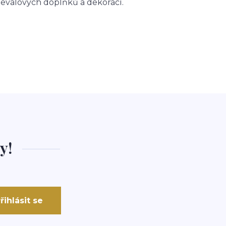
nevalových doplňků a dekorací.
y!
řihlásit se