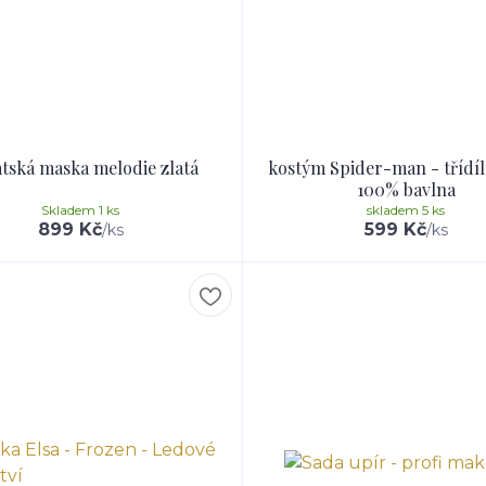
tská maska melodie zlatá
kostým Spider-man - třídíl
100% bavlna
Skladem 1 ks
skladem 5 ks
899 Kč
599 Kč
/
ks
/
ks