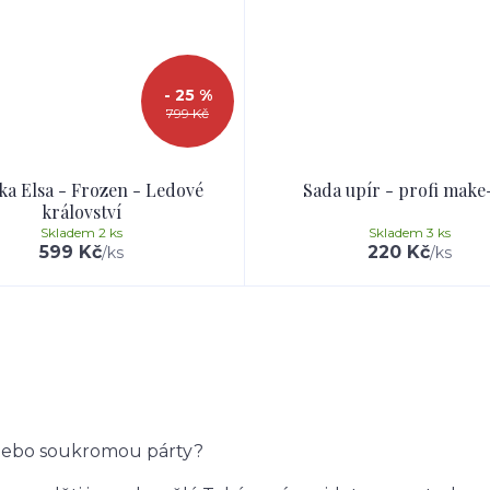
- 25 %
799 Kč
ka Elsa - Frozen - Ledové
Sada upír - profi make
království
Skladem 2 ks
Skladem 3 ks
599 Kč
220 Kč
/
ks
/
ks
k nebo soukromou párty?