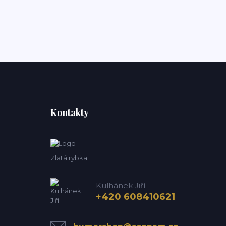
Kontakty
Zlatá rybka
Kulhánek Jiří
+420 608410621