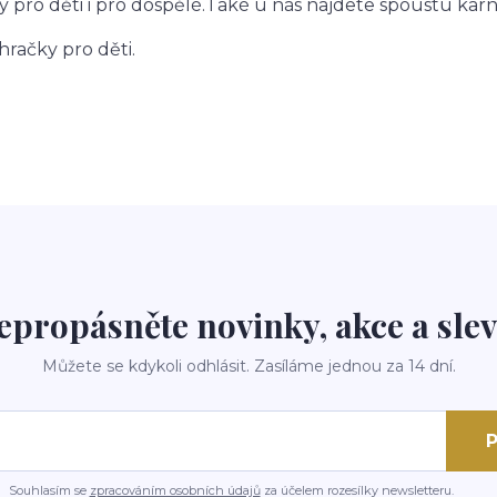
pro děti i pro dospělé.Také u nás najdete spoustu kar
račky pro děti.
epropásněte novinky, akce a slev
Můžete se kdykoli odhlásit. Zasíláme jednou za 14 dní.
P
Souhlasím se
zpracováním osobních údajů
za účelem rozesílky newsletteru.