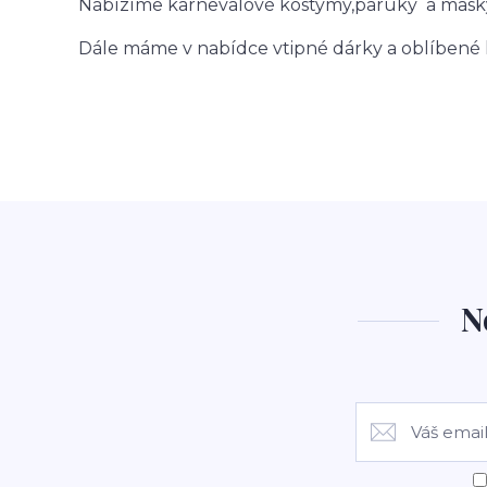
Nabízíme karnevalové kostýmy,paruky a masky 
Dále máme v nabídce vtipné dárky a oblíbené h
N