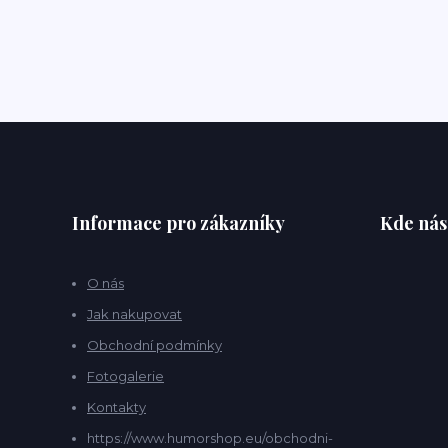
Informace pro zákazníky
Kde nás
O nás
Jak nakupovat
Obchodní podmínky
Fotogalerie
Kontakty
https://www.humorshop.eu/obchodni-