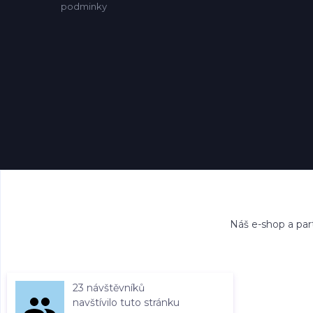
podminky
Náš e-shop a par
23 návštěvníků
navštívilo tuto stránku