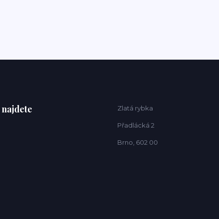
 najdete
Zlatá rybka
Přadlácká 2
Brno, 602 00