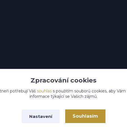
Zpracování cookies
tneři potřebují Váš
souhlas
s použitím souborů cookies, aby Vám
informace týkající se Vašich zájmů.
Souhlasím
Nastavení