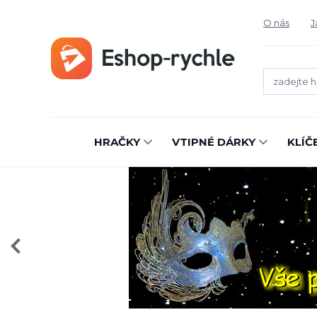
O nás
J
HRAČKY
VTIPNÉ DÁRKY
KLÍČ