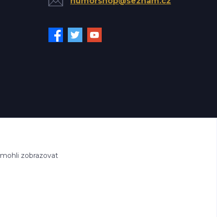
humorshop@seznam.cz
 mohli zobrazovat