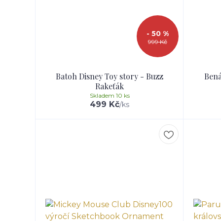
- 50 %
999 Kč
Batoh Disney Toy story - Buzz
Bená
Rakeťák
Skladem 10 ks
499 Kč
/
ks