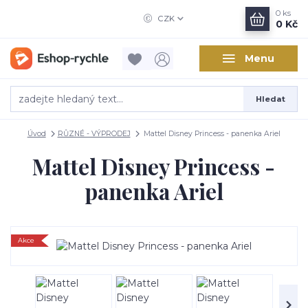
0
ks
CZK
0 Kč
Menu
Hledat
Úvod
RŮZNÉ - VÝPRODEJ
Mattel Disney Princess - panenka Ariel
Mattel Disney Princess -
panenka Ariel
Akce