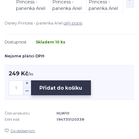
Disney Princess - panenka Ariel
celý popis
Dostupnost
Skladem 10 ks
Nejsme plátci DPH
249 Kč
/
ks
Přidat do košíku
Číslo produktu:
HLW10
EAN kód:
194735120338
Do oblíbených