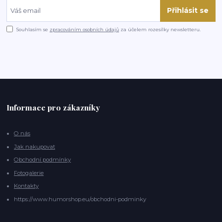
Přihlásit se
Souhlasím se
zpracováním osobních údajů
za účelem rozesílky newsletteru.
Informace pro zákazníky
O nás
Jak nakupovat
Obchodní podmínky
Fotogalerie
Kontakty
https://www.humorshop.eu/obchodni-podminky