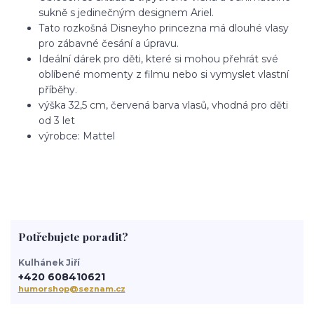
sukně s jedinečným designem Ariel.
Tato rozkošná Disneyho princezna má dlouhé vlasy
pro zábavné česání a úpravu.
Ideální dárek pro děti, které si mohou přehrát své
oblíbené momenty z filmu nebo si vymyslet vlastní
příběhy.
výška 32,5 cm, červená barva vlasů, vhodná pro děti
od 3 let
výrobce: Mattel
Potřebujete poradit?
Kulhánek Jiří
+420 608410621
humorshop@seznam.cz