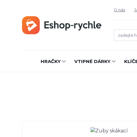
O nás
J
HRAČKY
VTIPNÉ DÁRKY
KLÍČ