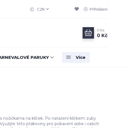
CZK
Přihlášení
0
ks
0 Kč
ARNEVALOVÉ PARUKY
Více
 s nožičkama na klíček. Po natažení klíčkem zuby
 Využijte této ptákoviny pro pobavení sebe i vašich