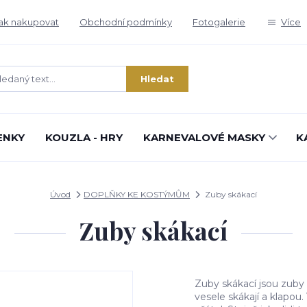
ak nakupovat
Obchodní podmínky
Fotogalerie
Více
Hledat
ENKY
KOUZLA - HRY
KARNEVALOVÉ MASKY
K
Úvod
DOPLŇKY KE KOSTÝMŮM
Zuby skákací
Zuby skákací
Zuby skákací jsou zuby
vesele skákají a klapou.