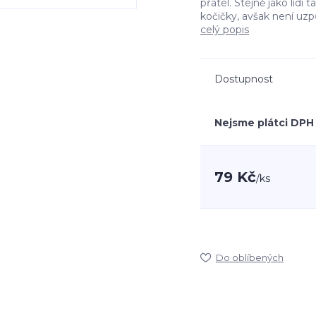
přátel. Stejně jako lidi 
kočičky, avšak není uzp
celý popis
Dostupnost
Nejsme plátci DPH
79 Kč
/
ks
Do oblíbených