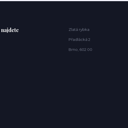
 najdete
Zlatá rybka
Přadlácká 2
Brno, 602 00