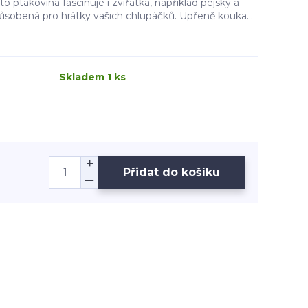
tato ptákovina fascinuje i zvířátka, například pejsky a
ůsobená pro hrátky vašich chlupáčků. Upřeně kouka...
Skladem 1 ks
Přidat do košíku