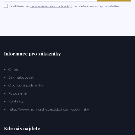
Souhlasím se
zpracováním osobních údajů
za účelem rozesílky newsletteru.
Informace pro zákazníky
O nás
Jak nakupovat
Obchodní podmínky
Fotogalerie
Kontakty
https://www.humorshop.eu/obchodni-podminky
Kde nás najdete