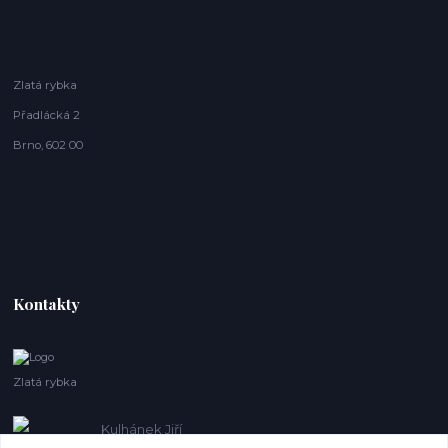
Zlatá rybka
Přadlácká 2
Brno, 602 00
Kontakty
Zlatá rybka
Kulhánek Jiří
+420 608410621