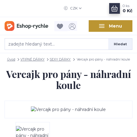
0
ks
CZK
0 Kč
Menu
Hledat
Úvod
VTIPNÉ DÁRKY
SEXY DÁRKY
Vercajk pro pány - náhradní koule
Vercajk pro pány - náhradní
koule