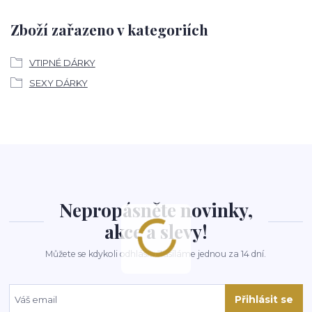
Zboží zařazeno v kategoriích
VTIPNÉ DÁRKY
SEXY DÁRKY
Nepropásněte novinky,
akce a slevy!
Můžete se kdykoli odhlásit. Zasíláme jednou za 14 dní.
Přihlásit se