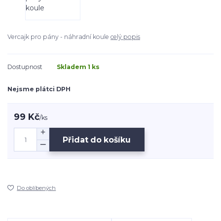
Vercajk pro pány - náhradní koule
celý popis
Dostupnost
Skladem 1 ks
Nejsme plátci DPH
99 Kč
/
ks
Přidat do košíku
Do oblíbených