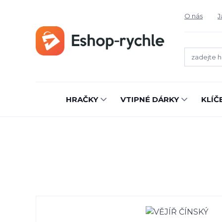
O nás
J
HRAČKY
VTIPNÉ DÁRKY
KLÍČ