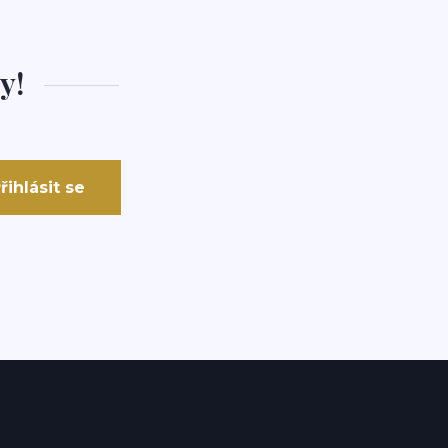
y!
řihlásit se