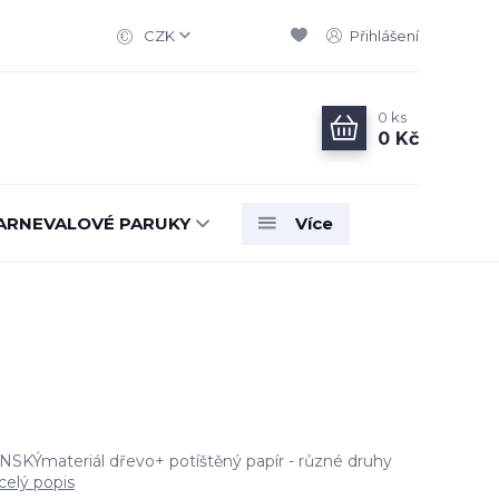
CZK
Přihlášení
0
ks
0 Kč
ARNEVALOVÉ PARUKY
Více
SKÝmateriál dřevo+ potíštěný papír - různé druhy
celý popis