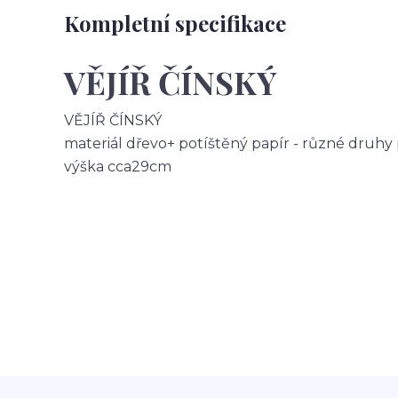
Kompletní specifikace
VĚJÍŘ ČÍNSKÝ
VĚJÍŘ ČÍNSKÝ
materiál dřevo+ potíštěný papír - různé druhy
výška cca29cm