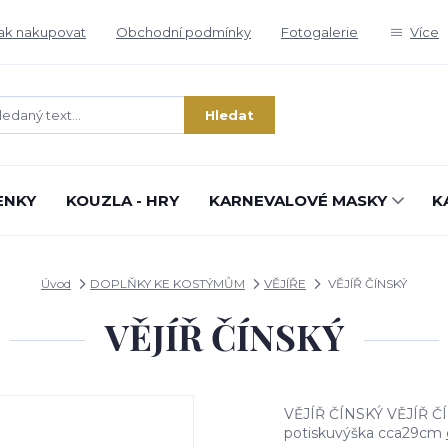
ak nakupovat
Obchodní podmínky
Fotogalerie
Více
Hledat
ENKY
KOUZLA - HRY
KARNEVALOVÉ MASKY
K
Úvod
DOPLŇKY KE KOSTÝMŮM
VĚJÍŘE
VĚJÍŘ ČÍNSKÝ
VĚJÍŘ ČÍNSKÝ
VĚJÍŘ ČÍNSKÝ VĚJÍŘ ČÍN
potiskuvýška cca29cm