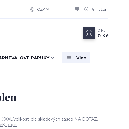
CZK
Přihlášení
0
ks
0 Kč
ARNEVALOVÉ PARUKY
Více
olen
el.XXXL.Velikosti dle skladových zásob-NA DOTAZ.-
elý popis