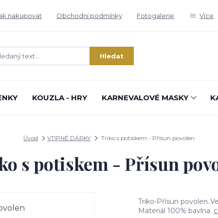
ak nakupovat
Obchodní podmínky
Fotogalerie
Více
Hledat
ENKY
KOUZLA - HRY
KARNEVALOVÉ MASKY
K
Úvod
VTIPNÉ DÁRKY
Triko s potiskem - Přísun povolen
ko s potiskem - Přísun pov
Triko-Přísun povolen..V
Materiál 100% bavlna.
c