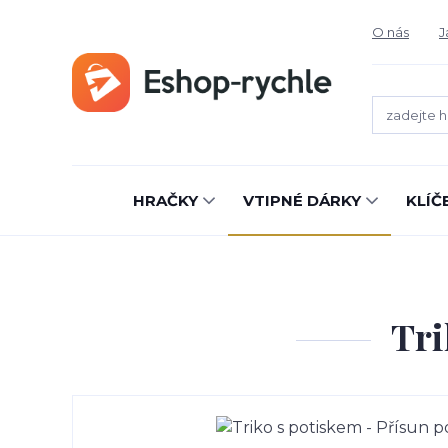
O nás
J
HRAČKY
VTIPNÉ DÁRKY
KLÍČ
Tri