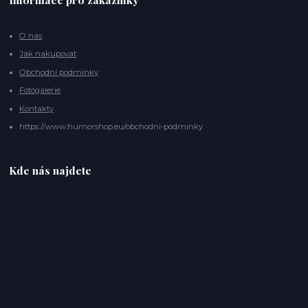
O nás
Jak nakupovat
Obchodní podmínky
Fotogalerie
Kontakty
https://www.humorshop.eu/obchodni-podminky
Kde nás najdete