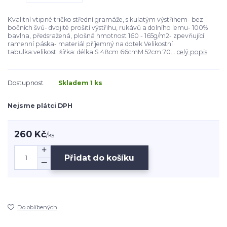
Kvalitní vtipné tričko střední gramáže, s kulatým výstřihem- bez
bočních švů- dvojité prošití výstřihu, rukávů a dolního lemu- 100%
bavlna, předsražená, plošná hmotnost 160 - 165g/m2- zpevňující
ramenní páska- materiál příjemný na dotek Velikostní
tabulka:velikost: šířka: délka:S 48cm 66cmM 52cm 70...
celý popis
Dostupnost
Skladem 1 ks
Nejsme plátci DPH
260 Kč
/
ks
Přidat do košíku
Do oblíbených