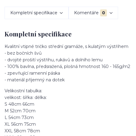
Kompletní specifikace
Komentáře
0
Kompletní specifikace
Kvalitní vtipné tričko střední gramáže, s kulatým výstřihem
- bez bočních švů
- dvojité prošití výstřihu, rukávů a dolního lemu
- 100% bavlna, předsražená, plošná hmotnost 160 - 165g/m2
- zpevňující ramenní páska
- materiál příjemný na dotek
Velikostní tabulka:
velikost: šířka: délka:
S 48cm 66cm
M 52cm 70cm
L 54cm 73cm
XL 56cm 75cm
XXL 58cm 78cm