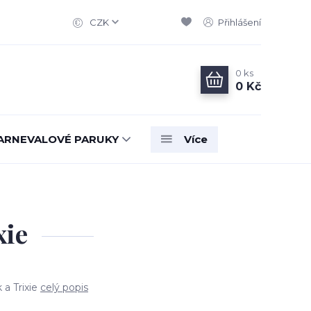
CZK
Přihlášení
0
ks
0 Kč
ARNEVALOVÉ PARUKY
Více
xie
 a Trixie
celý popis