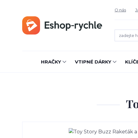
O nás
J
HRAČKY
VTIPNÉ DÁRKY
KLÍČ
To