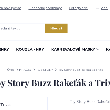
ak nakupovat
Obchodní podmínky
Fotogalerie
Více
Hledat
ENKY
KOUZLA - HRY
KARNEVALOVÉ MASKY
K
Úvod
HRAČKY
TOY STORY
Toy Story Buzz Rakeťák a Trixie
y Story Buzz Rakeťák a Tri
Toy Story Buzz Rakeťák