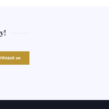
y!
řihlásit se