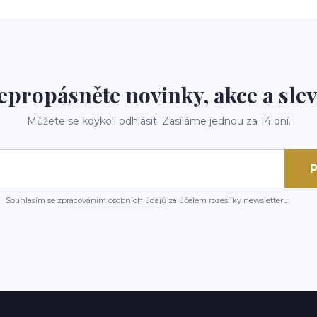
epropásněte novinky, akce a slev
Můžete se kdykoli odhlásit. Zasíláme jednou za 14 dní.
P
Souhlasím se
zpracováním osobních údajů
za účelem rozesílky newsletteru.