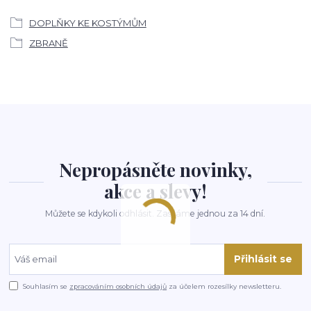
DOPLŇKY KE KOSTÝMŮM
ZBRANĚ
Nepropásněte novinky,
akce a slevy!
Můžete se kdykoli odhlásit. Zasíláme jednou za 14 dní.
Přihlásit se
Souhlasím se
zpracováním osobních údajů
za účelem rozesílky newsletteru.