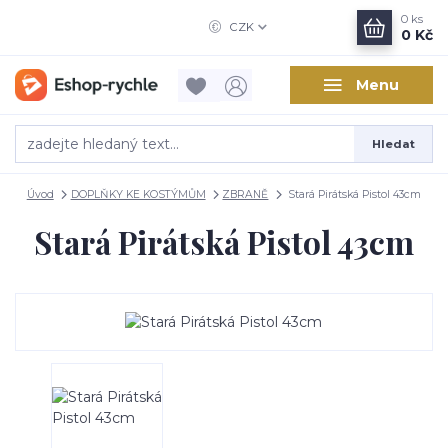
0
ks
CZK
0 Kč
Menu
Hledat
Úvod
DOPLŇKY KE KOSTÝMŮM
ZBRANĚ
Stará Pirátská Pistol 43cm
Stará Pirátská Pistol 43cm