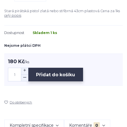
Stará pirátská pistol zlatá nebo stříbrná 43cm plastová.Cena za 1ks
celý popis
Dostupnost
Skladem 1 ks
Nejsme plátci DPH
180 Kč
/
ks
Přidat do košíku
Do oblíbených
Kompletní specifikace
Komentáře
0