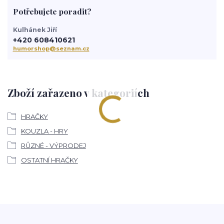
Potřebujete poradit?
Kulhánek Jiří
+420 608410621
humorshop@seznam.cz
Zboží zařazeno v kategoriích
HRAČKY
KOUZLA - HRY
RŮZNÉ - VÝPRODEJ
OSTATNÍ HRAČKY