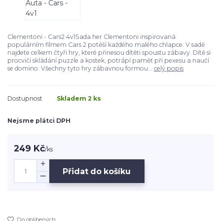
Clementoni - Cars2 4v1Sada her Clementoni inspirovaná
populárním filmem Cars 2 potěší každého malého chlapce. V sadě
najdete celkem čtyři hry, které přinesou dítěti spoustu zábavy. Dítě si
procvičí skládání puzzle a kostek, potrápí paměť při pexesu a naučí
se domino. Všechny tyto hry zábavnou formou...
celý popis
Dostupnost
Skladem 2 ks
Nejsme plátci DPH
249 Kč
/
ks
Přidat do košíku
Do oblíbených