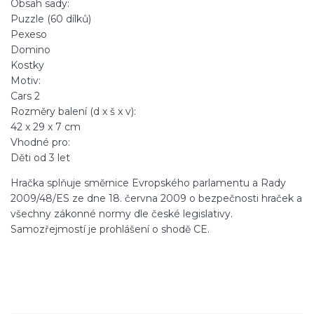
Obsah sady:
Puzzle (60 dílků)
Pexeso
Domino
Kostky
Motiv:
Cars 2
Rozměry balení (d x š x v):
42 x 29 x 7 cm
Vhodné pro:
Děti od 3 let
Hračka splňuje směrnice Evropského parlamentu a Rady
2009/48/ES ze dne 18. června 2009 o bezpečnosti hraček a
všechny zákonné normy dle české legislativy.
Samozřejmostí je prohlášení o shodě CE.