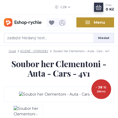
0
ks
CZK
0 Kč
Menu
Hledat
Úvod
RŮZNÉ - VÝPRODEJ
Soubor her Clementoni - Auta - Cars - 4v1
Soubor her Clementoni -
Auta - Cars - 4v1
- 38 %
399 Kč