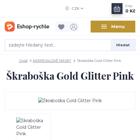
0
ks
CZK
0 Kč
Menu
Hledat
Úvod
KARNEVALOVÉ MASKY
Škraboška Gold Glitter Pink
Škraboška Gold Glitter Pink