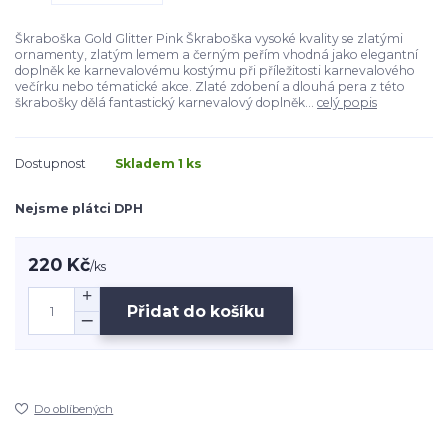
Škraboška Gold Glitter Pink Škraboška vysoké kvality se zlatými
ornamenty, zlatým lemem a černým peřím vhodná jako elegantní
doplněk ke karnevalovému kostýmu při příležitosti karnevalového
večírku nebo tématické akce. Zlaté zdobení a dlouhá pera z této
škrabošky dělá fantastický karnevalový doplněk...
celý popis
Dostupnost
Skladem 1 ks
Nejsme plátci DPH
220 Kč
/
ks
Přidat do košíku
Do oblíbených