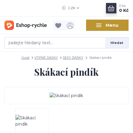
0
ks
CZK
0 Kč
Menu
Hledat
Úvod
VTIPNÉ DÁRKY
SEXY DÁRKY
Skákací pindík
Skákací pindík