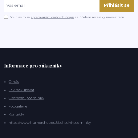
Přihlásit se
Souhlasím se
zpracováním osobních údajů
za účelem rozesílky newsletteru.
Informace pro zákazníky
O nás
Jak nakupovat
Obchodní podmínky
Fotogalerie
Kontakty
https://www.humorshop.eu/obchodni-podminky