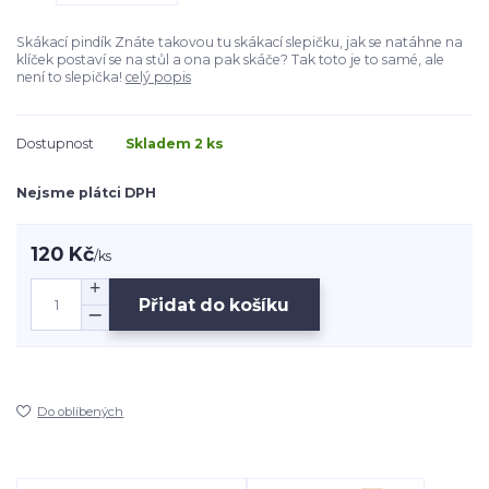
Skákací pindík Znáte takovou tu skákací slepičku, jak se natáhne na
klíček postaví se na stůl a ona pak skáče? Tak toto je to samé, ale
není to slepička!
celý popis
Dostupnost
Skladem 2 ks
Nejsme plátci DPH
120 Kč
/
ks
Přidat do košíku
Do oblíbených