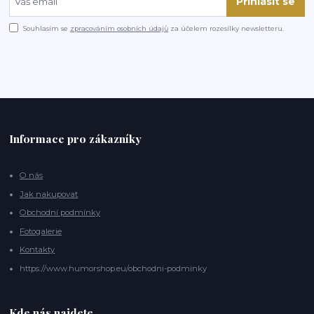
Přihlásit se
Souhlasím se
zpracováním osobních údajů
za účelem rozesílky newsletteru.
Informace pro zákazníky
O nás
Jak nakupovat
Obchodní podmínky
Fotogalerie
Kontakty
https://www.humorshop.eu/obchodni-podminky
Kde nás najdete