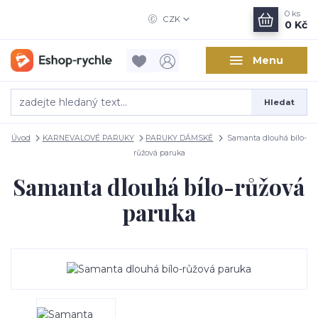
0
ks
CZK
0 Kč
Menu
Hledat
Úvod
KARNEVALOVÉ PARUKY
PARUKY DÁMSKÉ
Samanta dlouhá bílo-
růžová paruka
Samanta dlouhá bílo-růžová
paruka