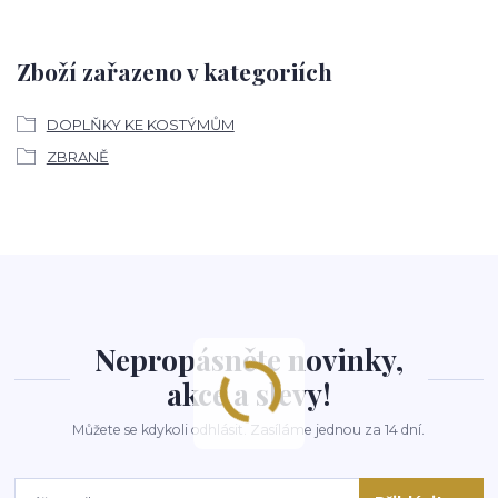
Zboží zařazeno v kategoriích
DOPLŇKY KE KOSTÝMŮM
ZBRANĚ
Nepropásněte novinky,
akce a slevy!
Můžete se kdykoli odhlásit. Zasíláme jednou za 14 dní.