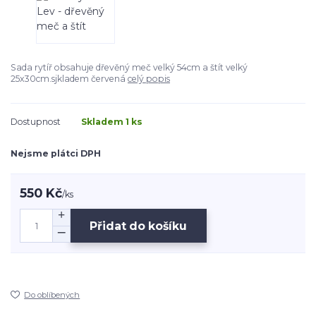
Sada rytíř obsahuje dřevěný meč velký 54cm a štít velký
25x30cm.sjkladem červená
celý popis
Dostupnost
Skladem 1 ks
Nejsme plátci DPH
550 Kč
/
ks
Přidat do košíku
Do oblíbených