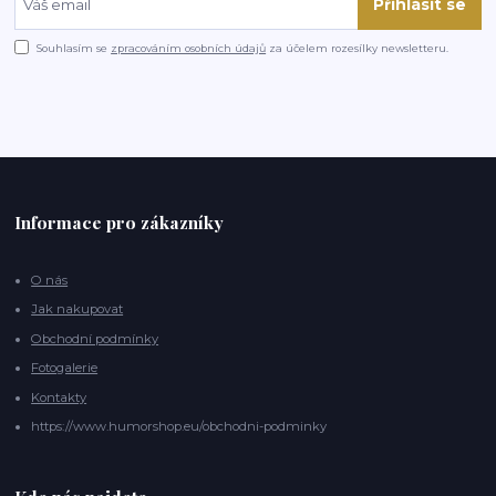
Přihlásit se
Souhlasím se
zpracováním osobních údajů
za účelem rozesílky newsletteru.
Informace pro zákazníky
O nás
Jak nakupovat
Obchodní podmínky
Fotogalerie
Kontakty
https://www.humorshop.eu/obchodni-podminky