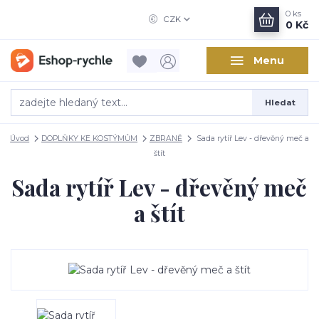
0
ks
CZK
0 Kč
Menu
Hledat
Úvod
DOPLŇKY KE KOSTÝMŮM
ZBRANĚ
Sada rytíř Lev - dřevěný meč a
štít
Sada rytíř Lev - dřevěný meč
a štít