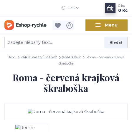
0
ks
CZK
0 Kč
Menu
Hledat
Úvod
KARNEVALOVÉ MASKY
ŠKRABOŠKY
Roma - červená krajková
škraboška
Roma - červená krajková
škraboška