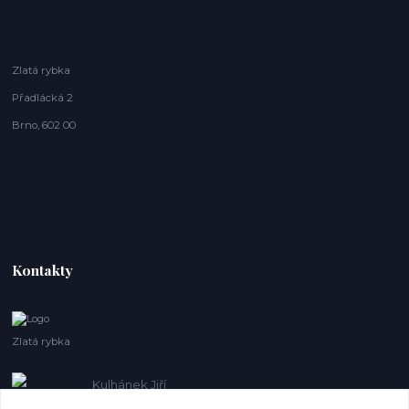
Zlatá rybka
Přadlácká 2
Brno, 602 00
Kontakty
Zlatá rybka
Kulhánek Jiří
+420 608410621