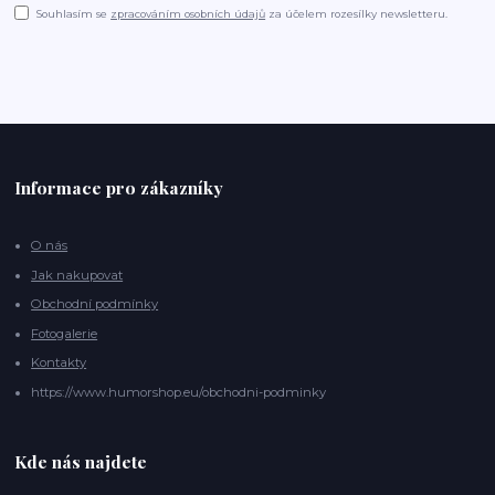
Souhlasím se
zpracováním osobních údajů
za účelem rozesílky newsletteru.
Informace pro zákazníky
O nás
Jak nakupovat
Obchodní podmínky
Fotogalerie
Kontakty
https://www.humorshop.eu/obchodni-podminky
Kde nás najdete