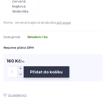
Roma - červená krajková škraboška
celý popis
Dostupnost
Skladem 1 ks
Nejsme plátci DPH
160 Kč
/
ks
Přidat do košíku
Do oblíbených