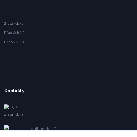
Zlatá rybka
Přadlácká 2
Brno, 602 00
Kontakty
Zlatá rybka
Kulhánek Jiří
+420 608410621