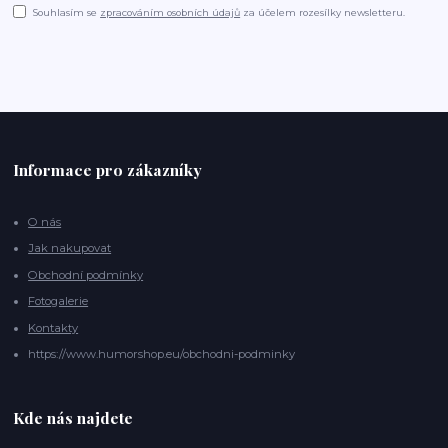
Souhlasím se
zpracováním osobních údajů
za účelem rozesílky newsletteru.
Informace pro zákazníky
O nás
Jak nakupovat
Obchodní podmínky
Fotogalerie
Kontakty
https://www.humorshop.eu/obchodni-podminky
Kde nás najdete