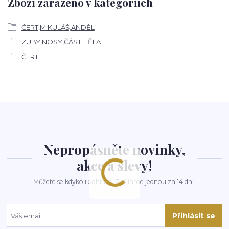
Zboží zařazeno v kategoriích
ČERT,MIKULÁŠ,ANDĚL
ZUBY,NOSY,ČÁSTI TĚLA
ČERT
Nepropásněte novinky,
akce a slevy!
Můžete se kdykoli odhlásit. Zasíláme jednou za 14 dní.
Přihlásit se