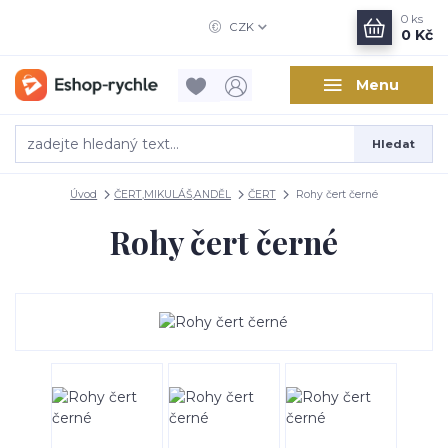
0
ks
CZK
0 Kč
Menu
Hledat
Úvod
ČERT,MIKULÁŠ,ANDĚL
ČERT
Rohy čert černé
Rohy čert černé