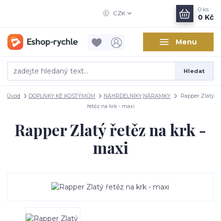
0
ks
CZK
0 Kč
Menu
Hledat
Úvod
DOPLŇKY KE KOSTÝMŮM
NÁHRDELNÍKY,NÁRAMKY
Rapper Zlatý
řetěz na krk - maxi
Rapper Zlatý řetěz na krk -
maxi