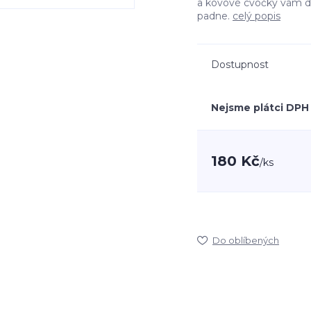
a kovové cvočky vám do
padne.
celý popis
Dostupnost
Nejsme plátci DPH
180 Kč
/
ks
Do oblíbených