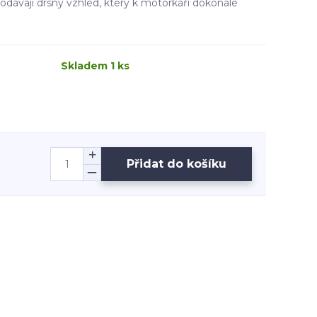
dávají drsný vzhled, který k motorkáři dokonale
Skladem 1 ks
Přidat do košíku