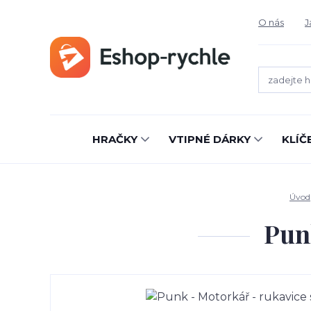
O nás
J
HRAČKY
VTIPNÉ DÁRKY
KLÍČ
Úvod
Pun