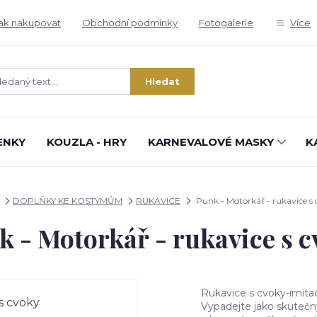
ak nakupovat
Obchodní podmínky
Fotogalerie
Více
Hledat
ENKY
KOUZLA - HRY
KARNEVALOVÉ MASKY
K
DOPLŇKY KE KOSTÝMŮM
RUKAVICE
Punk - Motorkář - rukavice s
k - Motorkář - rukavice s c
Rukavice s cvoky-imita
Vypadejte jako skutečn