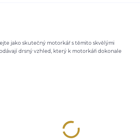
jte jako skutečný motorkář s těmito skvělými
dávají drsný vzhled, který k motorkáři dokonale