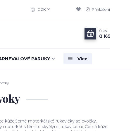
CZK
Přihlášení
0
ks
0 Kč
ARNEVALOVÉ PARUKY
Více
 cvoky
voky
ce kůžeČerné motorkářské rukavičky se cvočky.
ý motorkář s těmito skvělými rukavicemi. Černá kůže