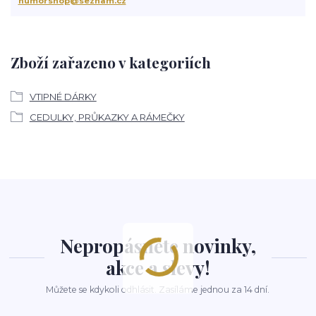
humorshop@seznam.cz
Zboží zařazeno v kategoriích
VTIPNÉ DÁRKY
CEDULKY, PRŮKAZKY A RÁMEČKY
Nepropásněte novinky,
akce a slevy!
Můžete se kdykoli odhlásit. Zasíláme jednou za 14 dní.