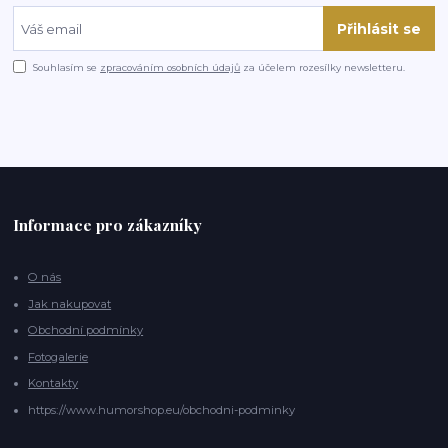
Přihlásit se
Souhlasím se
zpracováním osobních údajů
za účelem rozesílky newsletteru.
Informace pro zákazníky
O nás
Jak nakupovat
Obchodní podmínky
Fotogalerie
Kontakty
https://www.humorshop.eu/obchodni-podminky