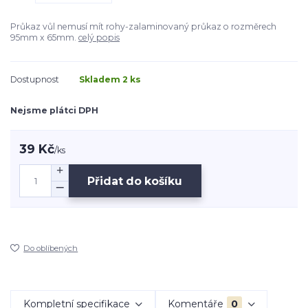
Průkaz vůl nemusí mít rohy-zalaminovaný průkaz o rozměrech
95mm x 65mm.
celý popis
Dostupnost
Skladem 2 ks
Nejsme plátci DPH
39 Kč
/
ks
Přidat do košíku
Do oblíbených
Kompletní specifikace
Komentáře
0