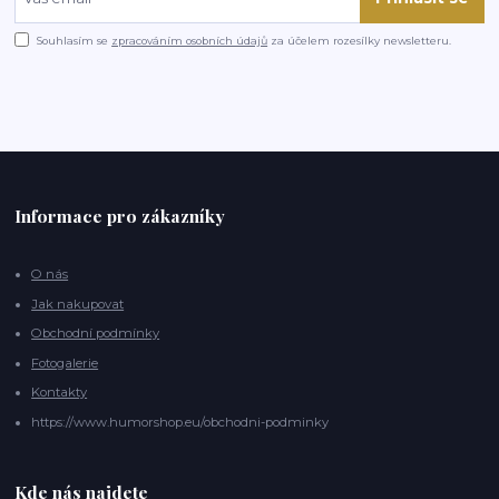
Souhlasím se
zpracováním osobních údajů
za účelem rozesílky newsletteru.
Informace pro zákazníky
O nás
Jak nakupovat
Obchodní podmínky
Fotogalerie
Kontakty
https://www.humorshop.eu/obchodni-podminky
Kde nás najdete