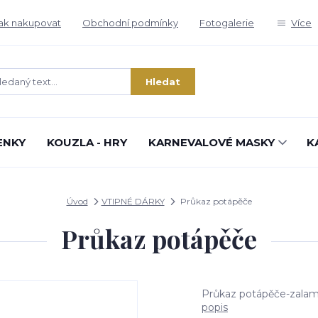
ak nakupovat
Obchodní podmínky
Fotogalerie
Více
Hledat
ENKY
KOUZLA - HRY
KARNEVALOVÉ MASKY
K
Úvod
VTIPNÉ DÁRKY
Průkaz potápěče
Průkaz potápěče
Průkaz potápěče-zala
popis