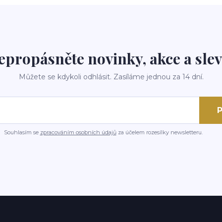
epropásněte novinky, akce a slev
Můžete se kdykoli odhlásit. Zasíláme jednou za 14 dní.
P
Souhlasím se
zpracováním osobních údajů
za účelem rozesílky newsletteru.