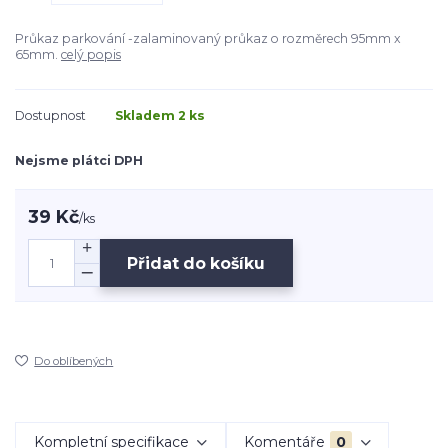
Průkaz parkování -zalaminovaný průkaz o rozměrech 95mm x
65mm.
celý popis
Dostupnost
Skladem 2 ks
Nejsme plátci DPH
39 Kč
/
ks
Přidat do košíku
Do oblíbených
Kompletní specifikace
Komentáře
0