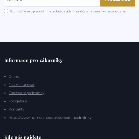
Souhlasím se
zpracováním osobních údajů
za účelem rozesílky newsletteru.
Informace pro zákazníky
O nás
Jak nakupovat
Obchodní podmínky
Fotogalerie
Kontakty
https://www.humorshop.eu/obchodni-podminky
Kde nás najdete