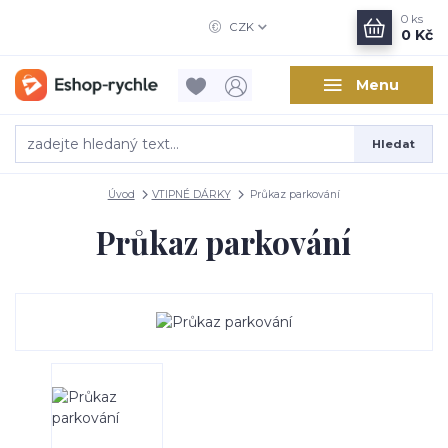
0
ks
CZK
0 Kč
Menu
Hledat
Úvod
VTIPNÉ DÁRKY
Průkaz parkování
Průkaz parkování