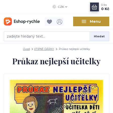
0
ks
CZK
0 Kč
Menu
Hledat
Úvod
VTIPNÉ DÁRKY
Průkaz nejlepší učitelky
Průkaz nejlepší učitelky