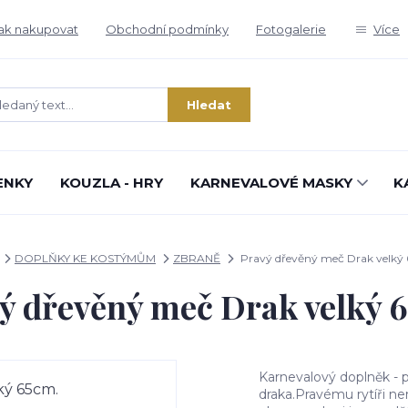
ak nakupovat
Obchodní podmínky
Fotogalerie
Více
Hledat
ENKY
KOUZLA - HRY
KARNEVALOVÉ MASKY
K
DOPLŇKY KE KOSTÝMŮM
ZBRANĚ
Pravý dřevěný meč Drak velký
ý dřevěný meč Drak velký 
Karnevalový doplněk - 
draka.Pravému rytíři 