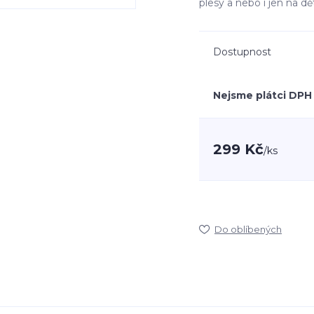
plesy a nebo i jen na dě
Dostupnost
Nejsme plátci DPH
299 Kč
/
ks
Do oblíbených