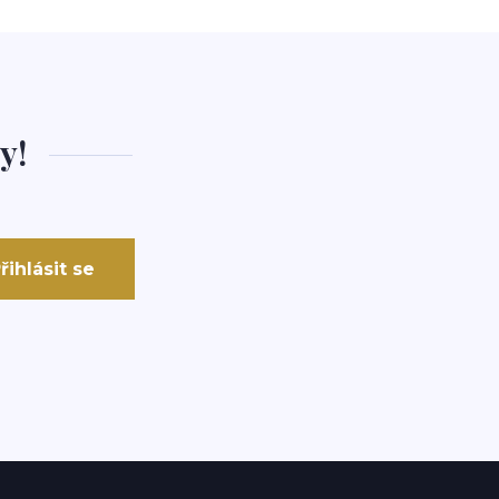
y!
řihlásit se