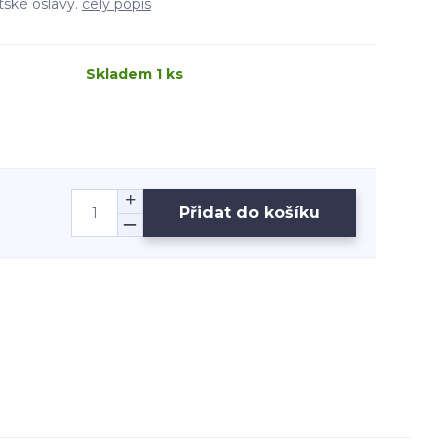
tské oslavy.
celý popis
Skladem 1 ks
Přidat do košíku