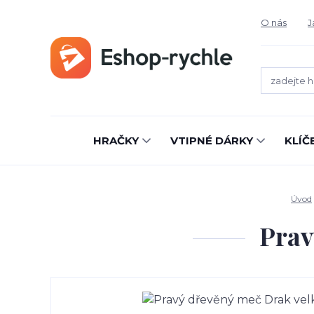
O nás
J
HRAČKY
VTIPNÉ DÁRKY
KLÍČ
Úvod
Prav