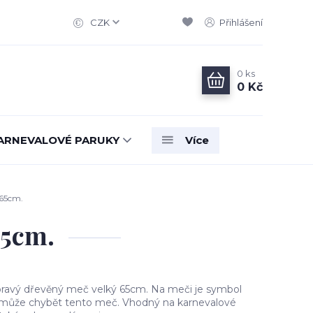
CZK
Přihlášení
0
ks
0 Kč
ARNEVALOVÉ PARUKY
Více
 65cm.
65cm.
pravý dřevěný meč velký 65cm. Na meči je symbol
nemůže chybět tento meč. Vhodný na karnevalové