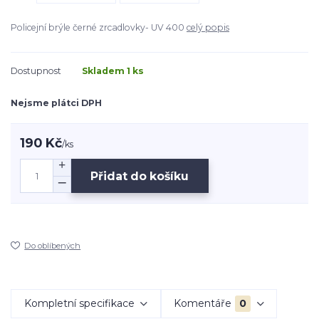
Policejní brýle černé zrcadlovky- UV 400
celý popis
Dostupnost
Skladem 1 ks
Nejsme plátci DPH
190 Kč
/
ks
Přidat do košíku
Do oblíbených
Kompletní specifikace
Komentáře
0