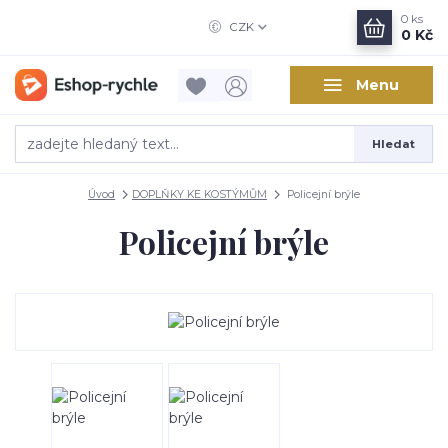
0
ks
CZK
0 Kč
Menu
Hledat
Úvod
DOPLŇKY KE KOSTÝMŮM
Policejní brýle
Policejní brýle