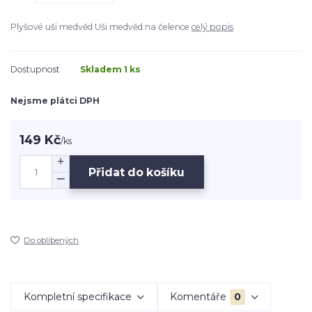
Plyšové uši medvěd Uši medvěd na čelence
celý popis
Dostupnost
Skladem 1 ks
Nejsme plátci DPH
149 Kč
/
ks
Přidat do košíku
Do oblíbených
Kompletní specifikace
Komentáře
0