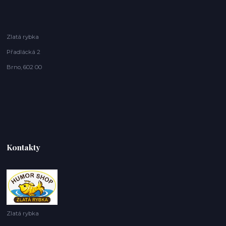
Zlatá rybka
Přadlácká 2
Brno, 602 00
Kontakty
Zlatá rybka