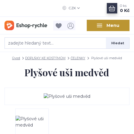
0
ks
CZK
0 Kč
Menu
Hledat
Úvod
DOPLŇKY KE KOSTÝMŮM
ČELENKY
Plyšové uši medvěd
Plyšové uši medvěd