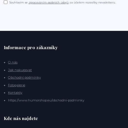
Souhlasím se
zpracováním osobních údajů
za účelem rozesílky newsletteru.
Informace pro zákazníky
O nás
Jak nakupovat
Obchodní podmínky
Fotogalerie
Kontakty
https://www.humorshop.eu/obchodni-podminky
Kde nás najdete