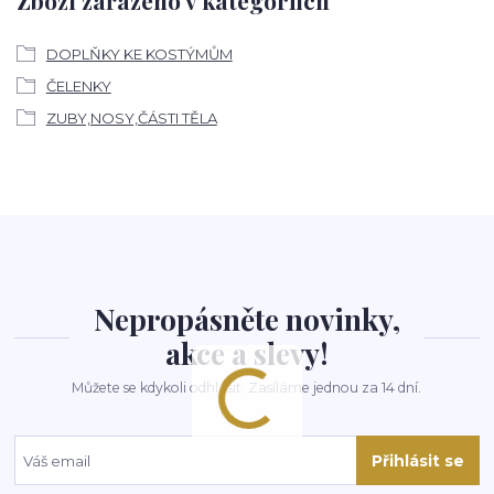
Zboží zařazeno v kategoriích
DOPLŇKY KE KOSTÝMŮM
ČELENKY
ZUBY,NOSY,ČÁSTI TĚLA
Nepropásněte novinky,
akce a slevy!
Můžete se kdykoli odhlásit. Zasíláme jednou za 14 dní.
Přihlásit se