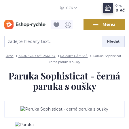
0
ks
CZK
0 Kč
Menu
Hledat
Úvod
KARNEVALOVÉ PARUKY
PARUKY DÁMSKÉ
Paruka Sophisticat -
černá paruka s oušky
Paruka Sophisticat - černá
paruka s oušky