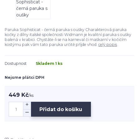
Paruka Sophisticat - černá paruka s oušky Charakterová paruka
kočky z dílny italské společnosti Widmann je kvalitní paruka s oušky
balená v krabici. Chystáte-li se na karneval či maškarní v kočičím
kostýmu pak vám tato paruka určitě příjde vhod.
celý popis
Dostupnost
Skladem 1 ks
Nejsme plátci DPH
449 Kč
/
ks
Přidat do košíku