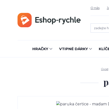
O nás
J
HRAČKY
VTIPNÉ DÁRKY
KLÍČ
Úvod
p