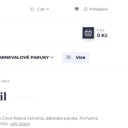
CZK
Přihlášení
0
ks
0 Kč
ARNEVALOVÉ PARUKY
Více
 Devil
il
 Devil Krásná červená, ďábelská paruka. Mohutná
tici.
celý popis