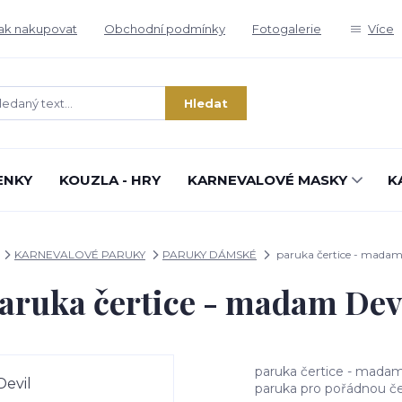
ak nakupovat
Obchodní podmínky
Fotogalerie
Více
Hledat
ENKY
KOUZLA - HRY
KARNEVALOVÉ MASKY
K
KARNEVALOVÉ PARUKY
PARUKY DÁMSKÉ
paruka čertice - madam
aruka čertice - madam Dev
paruka čertice - madam
paruka pro pořádnou čer