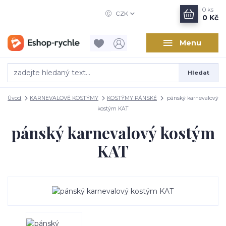
0
ks
CZK
0 Kč
Menu
Hledat
Úvod
KARNEVALOVÉ KOSTÝMY
KOSTÝMY PÁNSKÉ
pánský karnevalový
kostým KAT
pánský karnevalový kostým
KAT