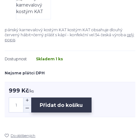
pánský karnevalový kostým KAT kostým KAT obsahuje dlouhý
červený hábit+černý plášť s kápí - konfekční vel.54 česká výroba
celý
popis
Dostupnost
Skladem 1 ks
Nejsme plátci DPH
999 Kč
/
ks
Přidat do košíku
Do oblíbených