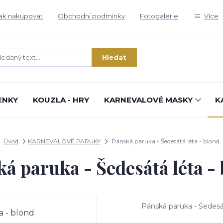
ak nakupovat
Obchodní podmínky
Fotogalerie
Více
Hledat
ENKY
KOUZLA - HRY
KARNEVALOVÉ MASKY
K
Úvod
KARNEVALOVÉ PARUKY
Pánská paruka - Šedesátá léta - blond
á paruka - Šedesátá léta -
Pánská paruka - Šedesá