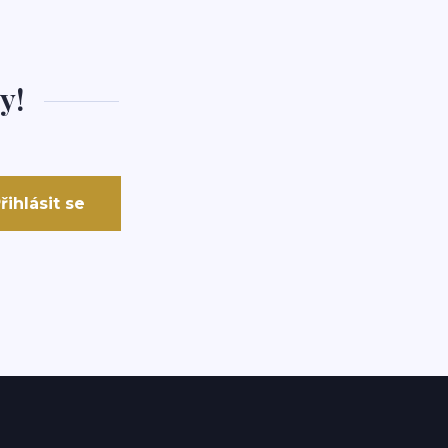
y!
řihlásit se