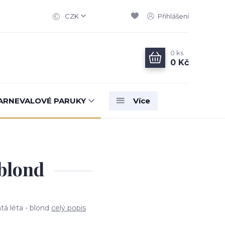
CZK
Přihlášení
0
ks
0 Kč
ARNEVALOVÉ PARUKY
Více
 blond
tá léta - blond
celý popis