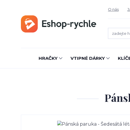
O nás
J
HRAČKY
VTIPNÉ DÁRKY
KLÍČ
Pánsk