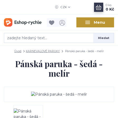
0
ks
CZK
0 Kč
Menu
Hledat
Úvod
KARNEVALOVÉ PARUKY
Pánská paruka - šedá - melír
Pánská paruka - šedá -
melír