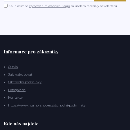
Souhlasím se
zpracováním osobních údajů
za účelem rozesílky newsletteru.
Informace pro zákazníky
O nás
Jak nakupovat
Obchodní podmínky
Fotogalerie
Kontakty
https://www.humorshop.eu/obchodni-podminky
Kde nás najdete