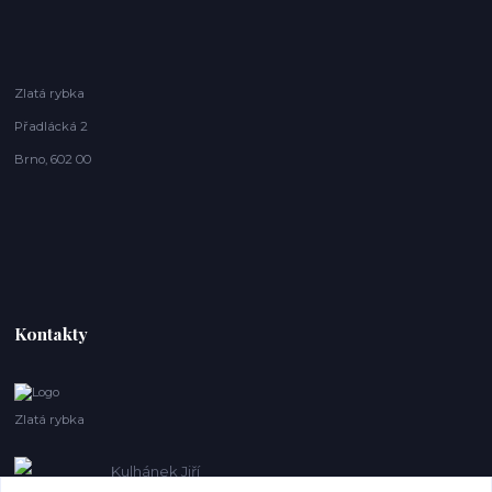
Zlatá rybka
Přadlácká 2
Brno, 602 00
Kontakty
Zlatá rybka
Kulhánek Jiří
+420 608410621