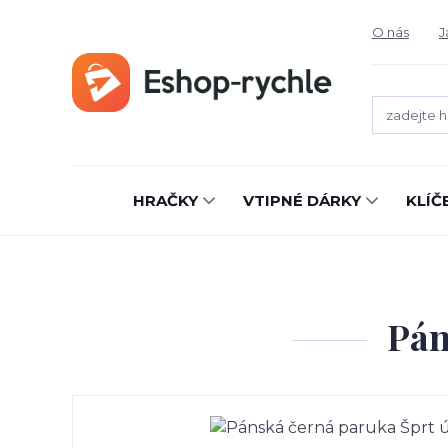
O nás
J
HRAČKY
VTIPNÉ DÁRKY
KLÍČ
Pán