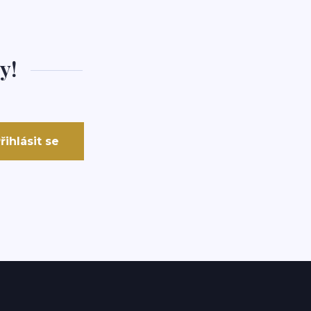
y!
řihlásit se