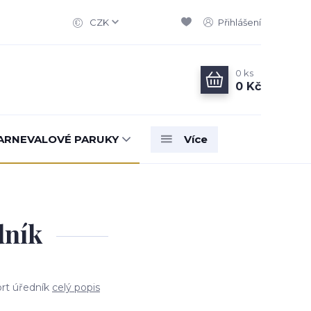
CZK
Přihlášení
0
ks
0 Kč
ARNEVALOVÉ PARUKY
Více
dník
prt úředník
celý popis