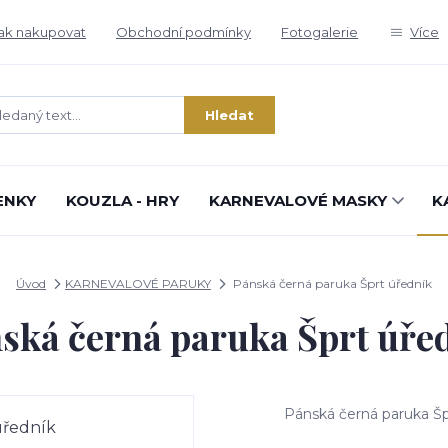
ak nakupovat
Obchodní podmínky
Fotogalerie
Více
Hledat
ENKY
KOUZLA - HRY
KARNEVALOVÉ MASKY
K
Úvod
KARNEVALOVÉ PARUKY
Pánská černá paruka Šprt úředník
ská černá paruka Šprt úře
Pánská černá paruka Š