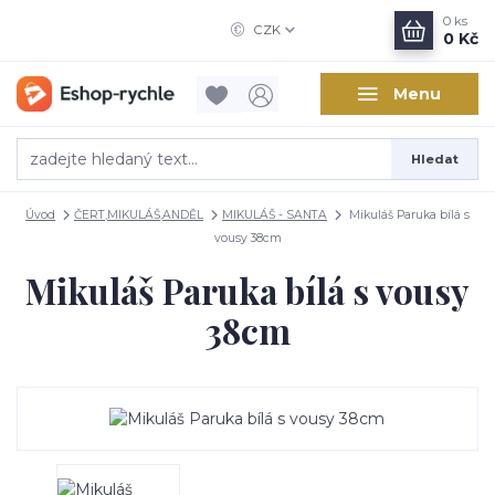
0
ks
CZK
0 Kč
Menu
Hledat
Úvod
ČERT,MIKULÁŠ,ANDĚL
MIKULÁŠ - SANTA
Mikuláš Paruka bílá s
vousy 38cm
Mikuláš Paruka bílá s vousy
38cm