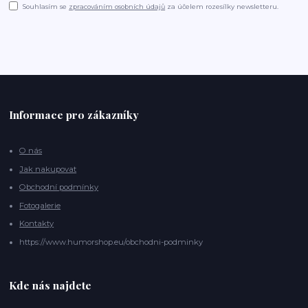
Souhlasím se
zpracováním osobních údajů
za účelem rozesílky newsletteru.
Informace pro zákazníky
O nás
Jak nakupovat
Obchodní podmínky
Fotogalerie
Kontakty
https://www.humorshop.eu/obchodni-podminky
Kde nás najdete