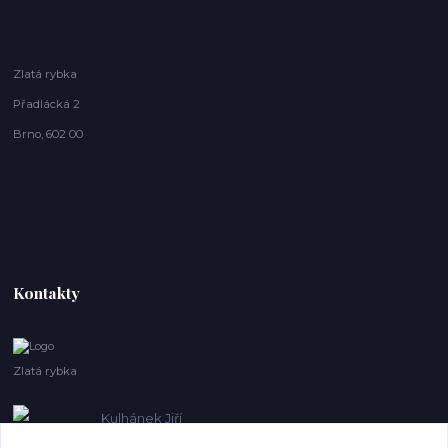
Zlatá rybka
Přadlácká 2
Brno, 602 00
Kontakty
Zlatá rybka
Kulhánek Jiří
+420 608410621