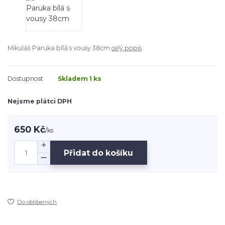
Mikuláš Paruka bílá s vousy 38cm
celý popis
Dostupnost
Skladem 1 ks
Nejsme plátci DPH
650 Kč
/
ks
Přidat do košíku
Do oblíbených