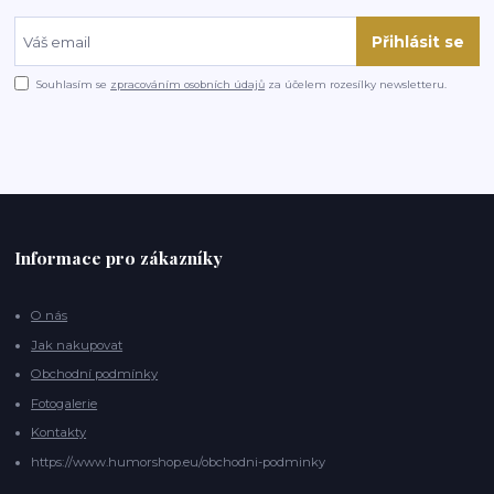
Přihlásit se
Souhlasím se
zpracováním osobních údajů
za účelem rozesílky newsletteru.
Informace pro zákazníky
O nás
Jak nakupovat
Obchodní podmínky
Fotogalerie
Kontakty
https://www.humorshop.eu/obchodni-podminky