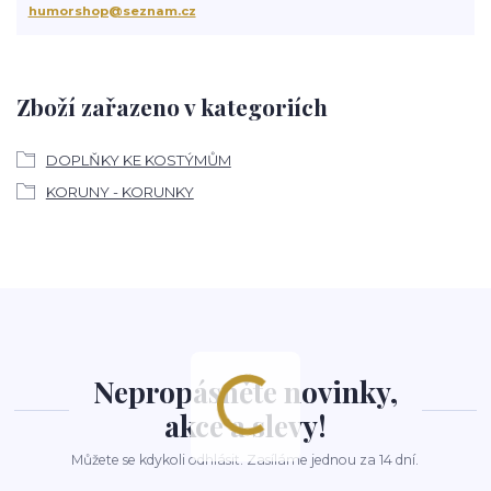
humorshop@seznam.cz
Zboží zařazeno v kategoriích
DOPLŇKY KE KOSTÝMŮM
KORUNY - KORUNKY
Nepropásněte novinky,
akce a slevy!
Můžete se kdykoli odhlásit. Zasíláme jednou za 14 dní.