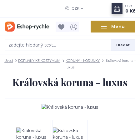
0
ks
CZK
0 Kč
Menu
Hledat
Úvod
DOPLŇKY KE KOSTÝMŮM
KORUNY - KORUNKY
Královská koruna -
luxus
Královská koruna - luxus