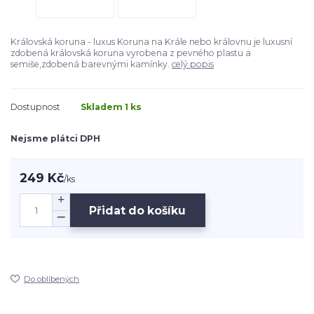
Královská koruna - luxus Koruna na Krále nebo královnu je luxusní
zdobená královská koruna vyrobena z pevného plastu a
semiše,zdobená barevnými kamínky.
celý popis
Dostupnost
Skladem 1 ks
Nejsme plátci DPH
249 Kč
/
ks
Přidat do košíku
Do oblíbených