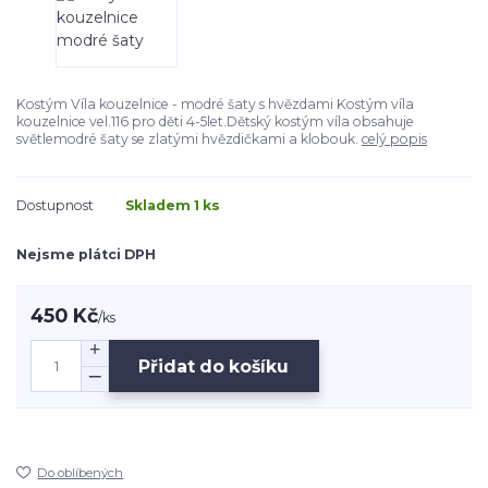
Kostým Víla kouzelnice - modré šaty s hvězdami Kostým víla
kouzelnice vel.116 pro děti 4-5let.Dětský kostým víla obsahuje
světlemodré šaty se zlatými hvězdičkami a klobouk.
celý popis
Dostupnost
Skladem 1 ks
Nejsme plátci DPH
450 Kč
/
ks
Přidat do košíku
Do oblíbených