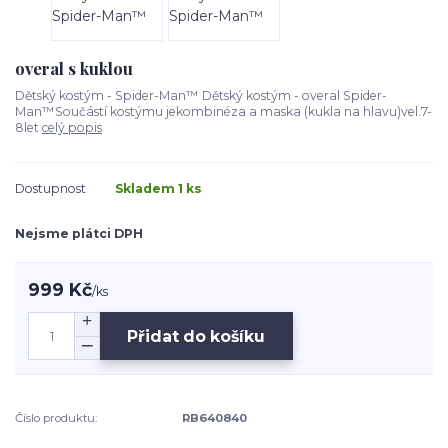
overal s kuklou
Dětský kostým - Spider-Man™ Dětský kostým - overal Spider-
Man™Součástí kostýmu jekombinéza a maska (kukla na hlavu)vel.7-
8let
celý popis
Dostupnost
Skladem 1 ks
Nejsme plátci DPH
999 Kč
/
ks
Přidat do košíku
Číslo produktu:
RB640840