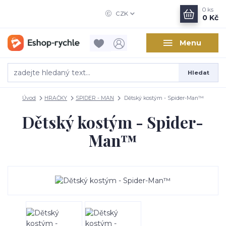
0
ks
CZK
0 Kč
Menu
Hledat
Úvod
HRAČKY
SPIDER - MAN
Dětský kostým - Spider-Man™
Dětský kostým - Spider-
Man™