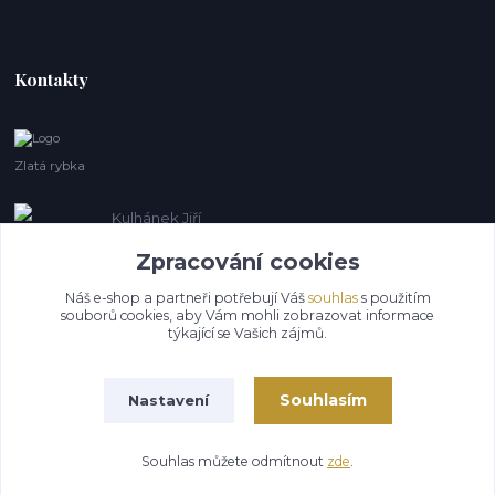
Kontakty
Zlatá rybka
Kulhánek Jiří
+420 608410621
Zpracování cookies
humorshop@seznam.cz
Náš e-shop a partneři potřebují Váš
souhlas
s použitím
souborů cookies, aby Vám mohli zobrazovat informace
týkající se Vašich zájmů.
Souhlasím
Nastavení
Souhlas můžete odmítnout
zde
.
Vytvořeno na
Eshop-rychle.cz