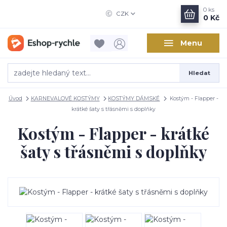
0
ks
CZK
0 Kč
Menu
Hledat
Úvod
KARNEVALOVÉ KOSTÝMY
KOSTÝMY DÁMSKÉ
Kostým - Flapper -
krátké šaty s třásněmi s doplňky
Kostým - Flapper - krátké
šaty s třásněmi s doplňky