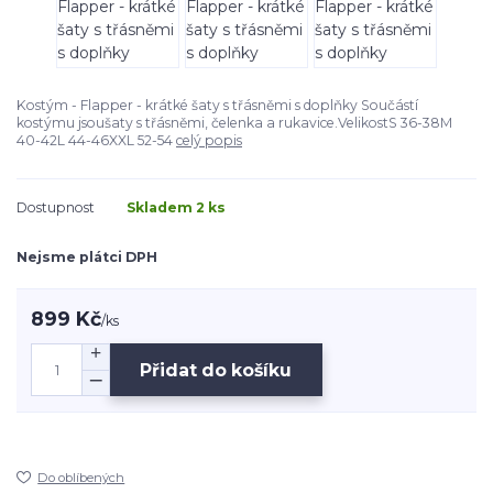
Kostým - Flapper - krátké šaty s třásněmi s doplňky Součástí
kostýmu jsoušaty s třásněmi, čelenka a rukavice.VelikostS 36-38M
40-42L 44-46XXL 52-54
celý popis
Dostupnost
Skladem 2 ks
Nejsme plátci DPH
899 Kč
/
ks
Přidat do košíku
Do oblíbených