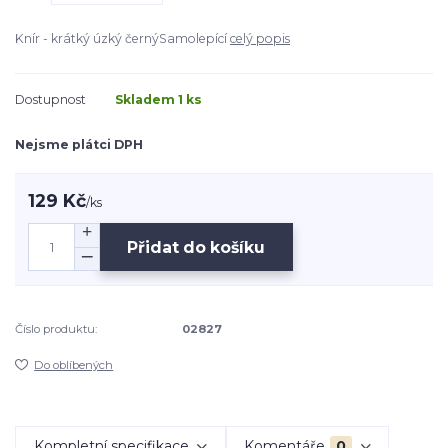
Knír - krátký úzký černýSamolepící
celý popis
Dostupnost
Skladem 1 ks
Nejsme plátci DPH
129 Kč
/
ks
Přidat do košíku
Číslo produktu:
02827
Do oblíbených
Kompletní specifikace
Komentáře
0