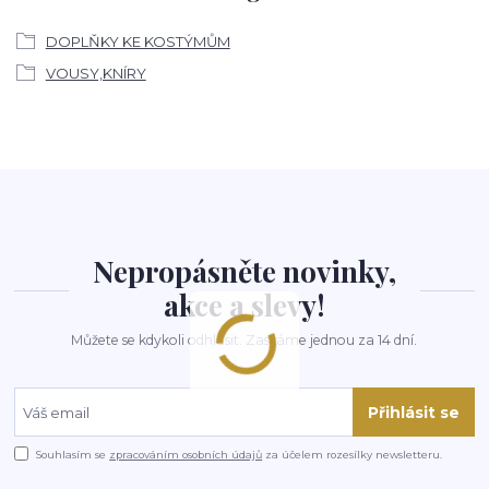
DOPLŇKY KE KOSTÝMŮM
VOUSY,KNÍRY
Nepropásněte novinky,
akce a slevy!
Můžete se kdykoli odhlásit. Zasíláme jednou za 14 dní.
Přihlásit se
Souhlasím se
zpracováním osobních údajů
za účelem rozesílky newsletteru.