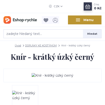
0
ks
CZK
0 Kč
Menu
Hledat
Úvod
DOPLŇKY KE KOSTÝMŮM
Knír - krátký úzký černý
Knír - krátký úzký černý