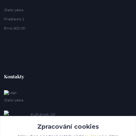
Zlatá rybka
Přadlácká 2
Brno, 602 00
Kontakty
Zlatá rybka
Kulhánek Jiří
+420 608410621
Zpracování cookies