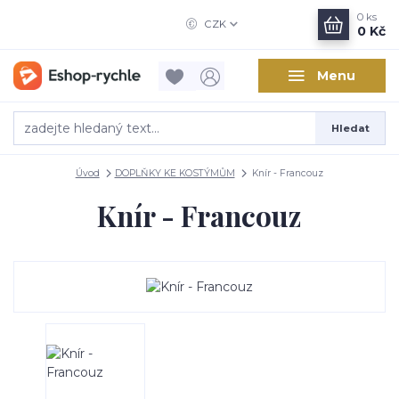
0
ks
CZK
0 Kč
Menu
Hledat
Úvod
DOPLŇKY KE KOSTÝMŮM
Knír - Francouz
Knír - Francouz