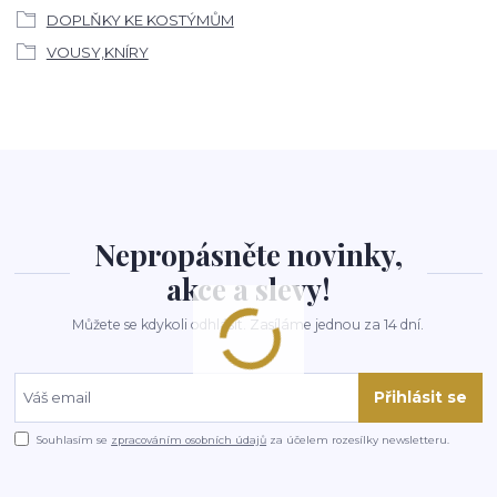
DOPLŇKY KE KOSTÝMŮM
VOUSY,KNÍRY
Nepropásněte novinky,
akce a slevy!
Můžete se kdykoli odhlásit. Zasíláme jednou za 14 dní.
Přihlásit se
Souhlasím se
zpracováním osobních údajů
za účelem rozesílky newsletteru.