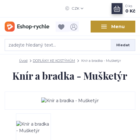
0
ks
CZK
0 Kč
Menu
Hledat
Úvod
DOPLŇKY KE KOSTÝMŮM
Knír a bradka - Mušketýr
Knír a bradka - Mušketýr