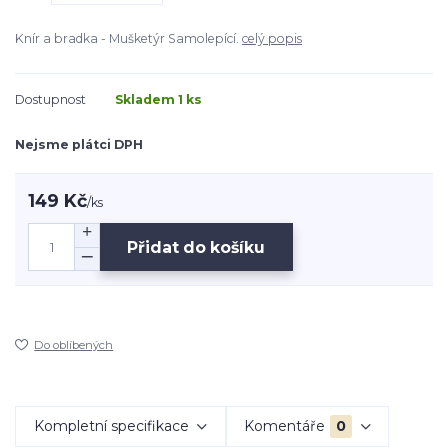
Knír a bradka - Mušketýr Samolepící.
celý popis
Dostupnost
Skladem 1 ks
Nejsme plátci DPH
149 Kč
/
ks
Přidat do košíku
Do oblíbených
Kompletní specifikace
Komentáře
0