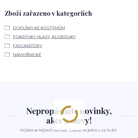
Zboží zařazeno v kategoriích
DOPLŇKY KE KOSTÝMŮM
POKRÝVKY HLAVY, KLOBOUKY
FASCINÁTORY
NÁMOŘNICKÉ
Nepropásněte novinky,
akce a slevy!
Můžete se kdykoli odhlásit. Zasíláme jednou za 14 dní.