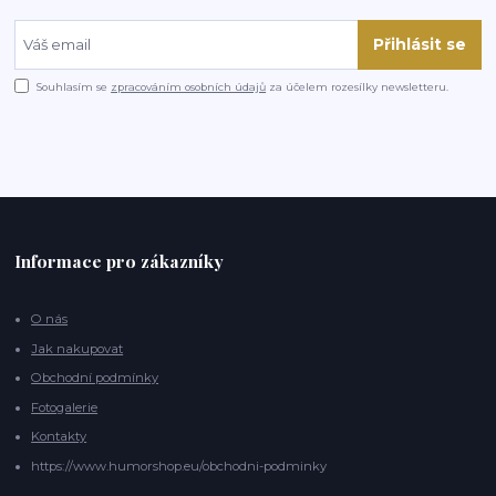
Přihlásit se
Souhlasím se
zpracováním osobních údajů
za účelem rozesílky newsletteru.
Informace pro zákazníky
O nás
Jak nakupovat
Obchodní podmínky
Fotogalerie
Kontakty
https://www.humorshop.eu/obchodni-podminky