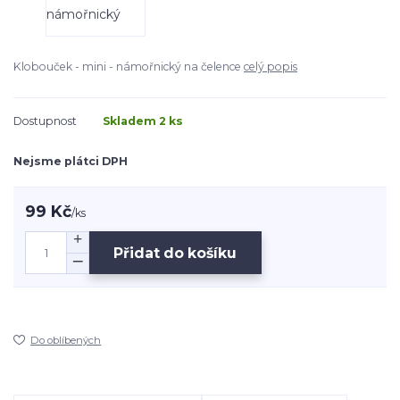
Klobouček - mini - námořnický na čelence
celý popis
Dostupnost
Skladem 2 ks
Nejsme plátci DPH
99 Kč
/
ks
Přidat do košíku
Do oblíbených