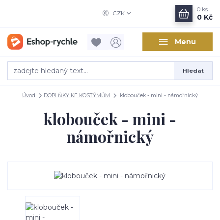
0
ks
CZK
0 Kč
Menu
Hledat
Úvod
DOPLŇKY KE KOSTÝMŮM
klobouček - mini - námořnický
klobouček - mini -
námořnický