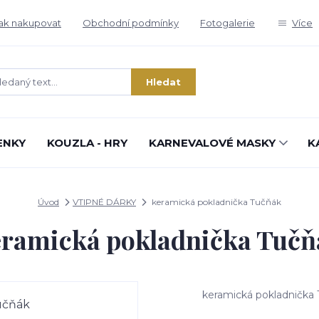
ak nakupovat
Obchodní podmínky
Fotogalerie
Více
Hledat
ENKY
KOUZLA - HRY
KARNEVALOVÉ MASKY
K
Úvod
VTIPNÉ DÁRKY
keramická pokladnička Tučňák
eramická pokladnička Tučň
keramická pokladnička