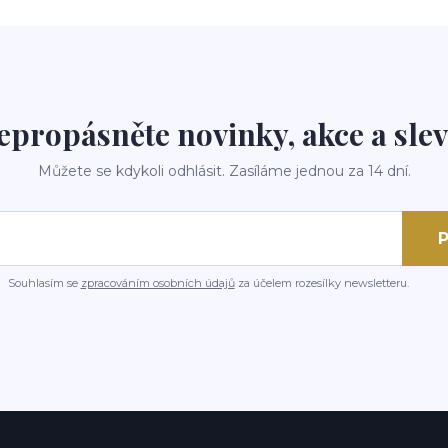
epropásněte novinky, akce a slev
Můžete se kdykoli odhlásit. Zasíláme jednou za 14 dní.
P
Souhlasím se
zpracováním osobních údajů
za účelem rozesílky newsletteru.