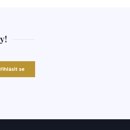
y!
řihlásit se