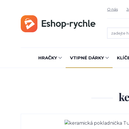
O nás
J
HRAČKY
VTIPNÉ DÁRKY
KLÍČ
k