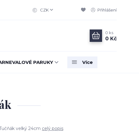
CZK
Přihlášení
0
ks
0 Kč
ARNEVALOVÉ PARUKY
Více
ák
 Tučňák velký 24cm
celý popis