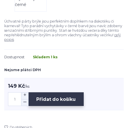
Úchvatné párty brýle jsou perfektním doplňkem na diskotéku či
karneval! Tyto parádní vychytávky v černé barvě jsou navíc zdobeny
senzačními stříbrnými puntíky. Staň se hvězdou večera díky těmto
nepřehlédnutelným brýlím a ohrom všechny účastníky večírku!
celý
popis
Dostupnost
Skladem 1 ks
Nejsme plátci DPH
149 Kč
/
ks
Přidat do košíku
Do oblíbených