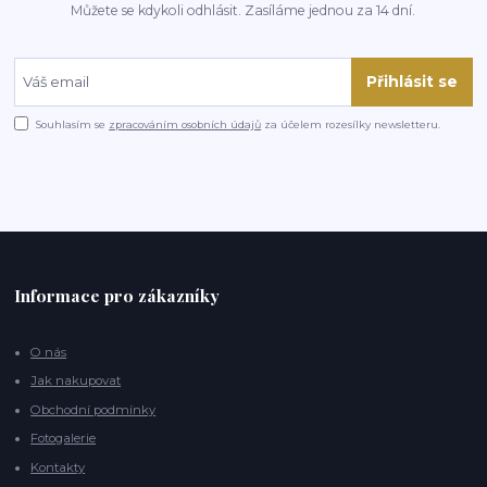
Můžete se kdykoli odhlásit. Zasíláme jednou za 14 dní.
Přihlásit se
Souhlasím se
zpracováním osobních údajů
za účelem rozesílky newsletteru.
Informace pro zákazníky
O nás
Jak nakupovat
Obchodní podmínky
Fotogalerie
Kontakty