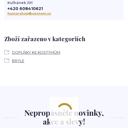
Kulhánek Jiří
+420 608410621
humorshop@seznam.cz
Zboží zařazeno v kategoriích
DOPLŇKY KE KOSTÝMŮM
BRÝLE
Nepropásněte novinky,
akce a slevy!