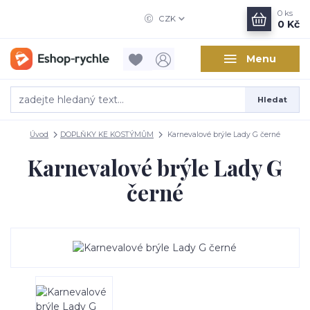
0
ks
CZK
0 Kč
Menu
Hledat
Úvod
DOPLŇKY KE KOSTÝMŮM
Karnevalové brýle Lady G černé
Karnevalové brýle Lady G
černé