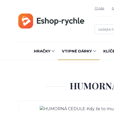
O nás
J
HRAČKY
VTIPNÉ DÁRKY
KLÍČ
HUMORNÁ 