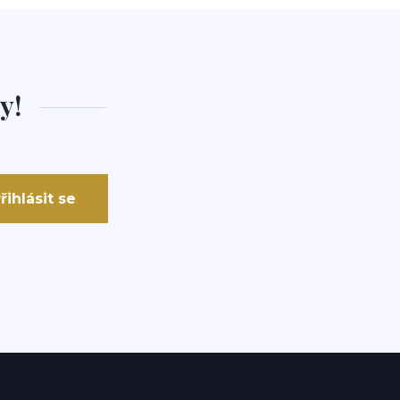
y!
řihlásit se