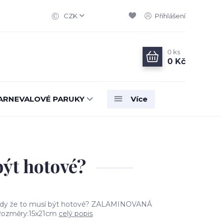
CZK
Přihlášení
0
ks
0 Kč
ARNEVALOVÉ PARUKY
Více
t hotové?
 že to musí být hotové? ZALAMINOVANÁ
ozměry:15x21cm
celý popis