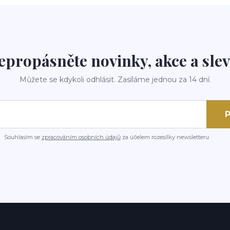
epropásněte novinky, akce a slev
Můžete se kdykoli odhlásit. Zasíláme jednou za 14 dní.
P
Souhlasím se
zpracováním osobních údajů
za účelem rozesílky newsletteru.