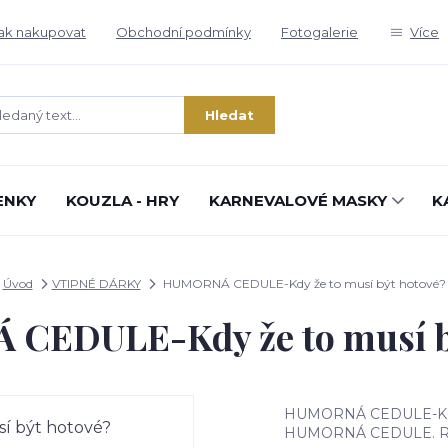
ak nakupovat
Obchodní podmínky
Fotogalerie
Více
Hledat
ENKY
KOUZLA - HRY
KARNEVALOVÉ MASKY
K
Úvod
VTIPNÉ DÁRKY
HUMORNÁ CEDULE-Kdy že to musí být hotové?
CEDULE-Kdy že to musí bý
HUMORNÁ CEDULE-Kdy
HUMORNÁ CEDULE. R