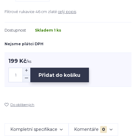
Flitrové rukavice 46 cm zlaté
celý popis
Dostupnost
Skladem 1 ks
Nejsme plátci DPH
199 Kč
/
ks
Přidat do košíku
Do oblíbených
Kompletní specifikace
Komentáře
0