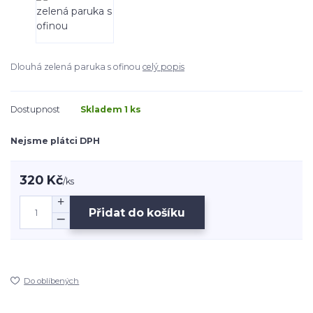
Dlouhá zelená paruka s ofinou
celý popis
Dostupnost
Skladem 1 ks
Nejsme plátci DPH
320 Kč
/
ks
Přidat do košíku
Do oblíbených