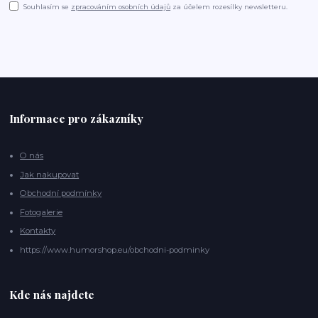
Souhlasím se
zpracováním osobních údajů
za účelem rozesílky newsletteru.
Informace pro zákazníky
O nás
Jak nakupovat
Obchodní podmínky
Fotogalerie
Kontakty
https://www.humorshop.eu/obchodni-podminky
Kde nás najdete