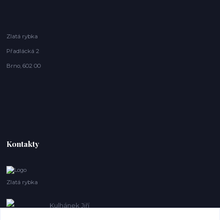
Zlatá rybka
Přadlácká 2
Brno, 602 00
Kontakty
Zlatá rybka
Kulhánek Jiří
+420 608410621