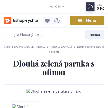
0
ks
CZK
0 Kč
Menu
Hledat
Úvod
KARNEVALOVÉ PARUKY
PARUKY DÁMSKÉ
Dlouhá zelená paruka
s ofinou
Dlouhá zelená paruka s
ofinou