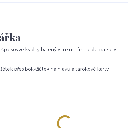
tářka
 špičkovvé kvality balený v luxusním obalu na zip v
šátek přes boky,šátek na hlavu a tarokové karty.