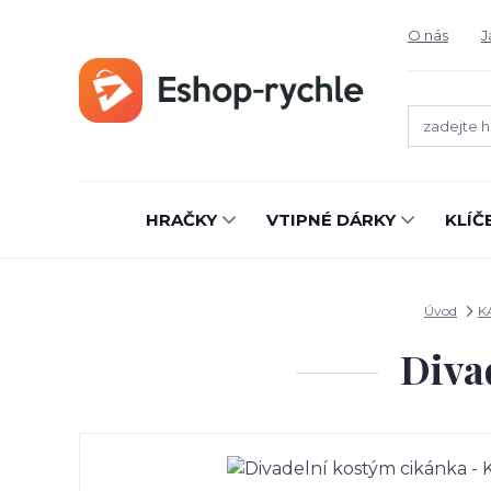
O nás
J
HRAČKY
VTIPNÉ DÁRKY
KLÍČ
Úvod
K
Diva