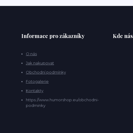
Informace pro zákazníky
Kde nás
O nás
Jak nakupovat
Obchodní podmínky
Fotogalerie
Kontakty
https://www.humorshop.eu/obchodni-
podminky