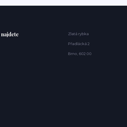
 najdete
Zlatá rybka
Přadlácká 2
Brno, 602 00