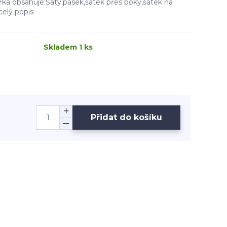
řka obsahuje:Šaty,pásek,šátek přes boky,šátek na
celý popis
Skladem 1 ks
Přidat do košíku