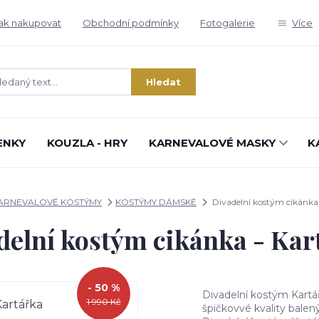
ak nakupovat
Obchodní podmínky
Fotogalerie
Více
Hledat
ENKY
KOUZLA - HRY
KARNEVALOVÉ MASKY
K
ARNEVALOVÉ KOSTÝMY
KOSTÝMY DÁMSKÉ
Divadelní kostým cikánka 
delní kostým cikánka - Kar
- 50 %
Divadelní kostým Kartář
1 990 Kč
špičkovvé kvality balený