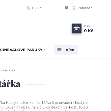
CZK
Přihlášení
0
ks
0 Kč
ARNEVALOVÉ PARUKY
Více
- Kartářka
tářka
ka Kostým cikánka - kartářka S je divadelní kostým
 v luxusním obalu na zip v konfekční velikosti 36-38.