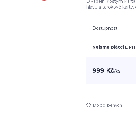
Divadelní kostým Kartá
hlavu a tarokové karty.
Dostupnost
Nejsme plátci DPH
999 Kč
/
ks
Do oblíbených