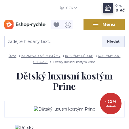
0
ks
CZK
0 Kč
Menu
Hledat
Úvod
KARNEVALOVÉ KOSTÝMY
KOSTÝMY DĚTSKÉ
KOSTÝMY PRO
CHLAPCE
Dětský luxusní kostým Princ
Dětský luxusní kostým
Princ
- 22 %
899 Kč