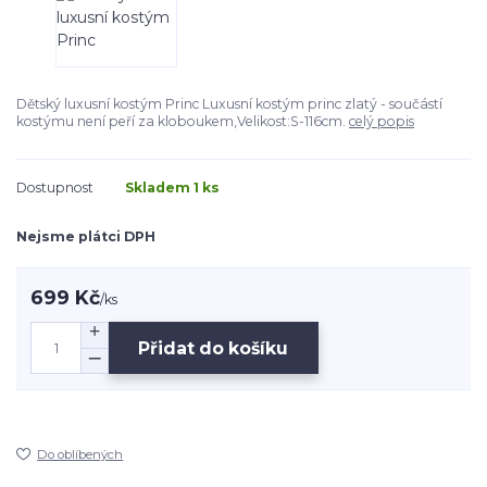
Dětský luxusní kostým Princ Luxusní kostým princ zlatý - součástí
kostýmu není peří za kloboukem,Velikost:S-116cm.
celý popis
Dostupnost
Skladem 1 ks
Nejsme plátci DPH
699 Kč
/
ks
Přidat do košíku
Do oblíbených