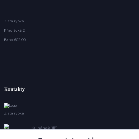
Zlatá rybka
Přadlácká 2
Brno, 602 00
Kontakty
Zlatá rybka
Kulhánek Jiří
+420 608410621