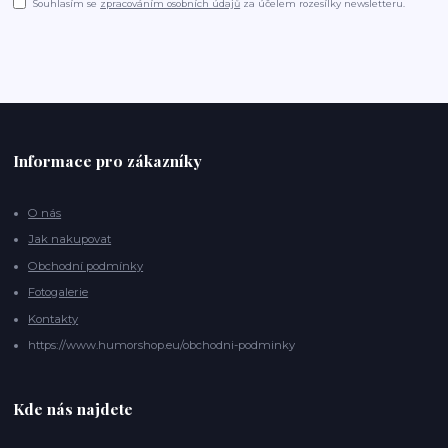
Souhlasím se
zpracováním osobních údajů
za účelem rozesílky newsletteru.
Informace pro zákazníky
O nás
Jak nakupovat
Obchodní podmínky
Fotogalerie
Kontakty
https://www.humorshop.eu/obchodni-podminky
Kde nás najdete