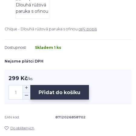
Chique - Dlouhá růžová paruka s ofinou
celý popis
Dostupnost
Skladem 1 ks
Nejsme plátci DPH
299 Kč
/
ks
Přidat do košíku
EAN kód:
8712026858702
Do oblíbených