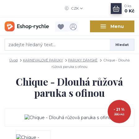
0
ks
CZK
0 Kč
Menu
Hledat
Úvod
KARNEVALOVÉ PARUKY
PARUKY DÁMSKÉ
Chique - Dlouhá
růžová paruka s ofinou
Chique - Dlouhá růžová
paruka s ofinou
- 21 %
380 Kč