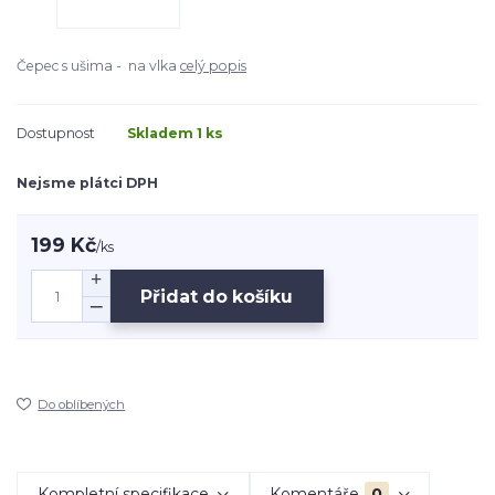
Čepec s ušima - na vlka
celý popis
Dostupnost
Skladem 1 ks
Nejsme plátci DPH
199 Kč
/
ks
Přidat do košíku
Do oblíbených
Kompletní specifikace
Komentáře
0