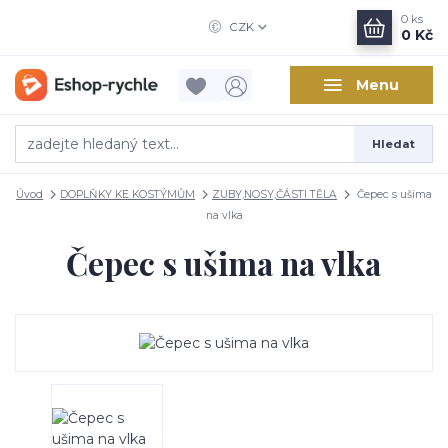
0
ks
CZK
0 Kč
Menu
Hledat
Úvod
DOPLŇKY KE KOSTÝMŮM
ZUBY,NOSY,ČÁSTI TĚLA
Čepec s ušima
na vlka
Čepec s ušima na vlka