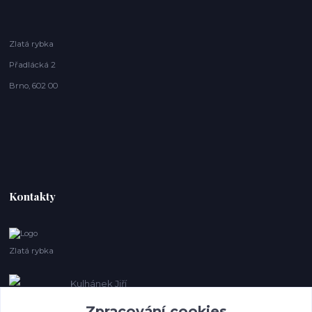
Zlatá rybka
Přadlácká 2
Brno, 602 00
Kontakty
Zlatá rybka
Kulhánek Jiří
+420 608410621
Zpracování cookies