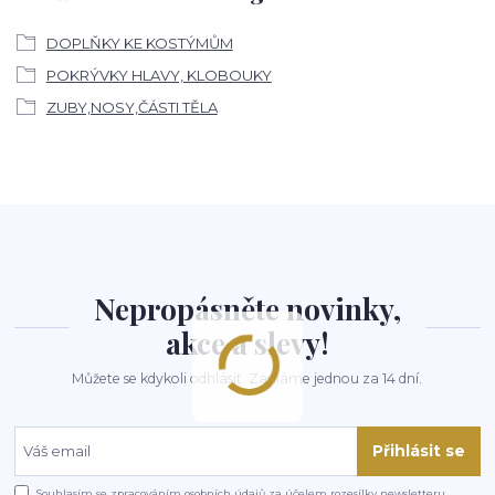
DOPLŇKY KE KOSTÝMŮM
POKRÝVKY HLAVY, KLOBOUKY
ZUBY,NOSY,ČÁSTI TĚLA
Nepropásněte novinky,
akce a slevy!
Můžete se kdykoli odhlásit. Zasíláme jednou za 14 dní.
Přihlásit se
Souhlasím se
zpracováním osobních údajů
za účelem rozesílky newsletteru.